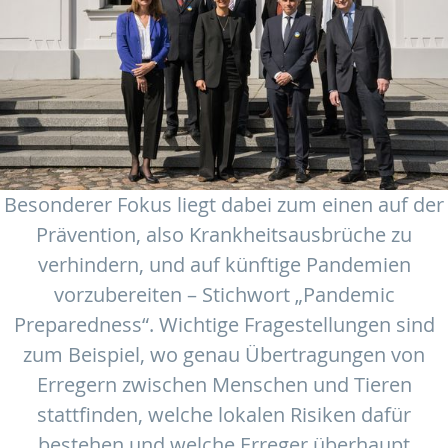
Besonderer Fokus liegt dabei zum einen auf der
Prävention, also Krankheitsausbrüche zu
verhindern, und auf künftige Pandemien
vorzubereiten – Stichwort „Pandemic
Preparedness“. Wichtige Fragestellungen sind
zum Beispiel, wo genau Übertragungen von
Erregern zwischen Menschen und Tieren
stattfinden, welche lokalen Risiken dafür
bestehen und welche Erreger überhaupt