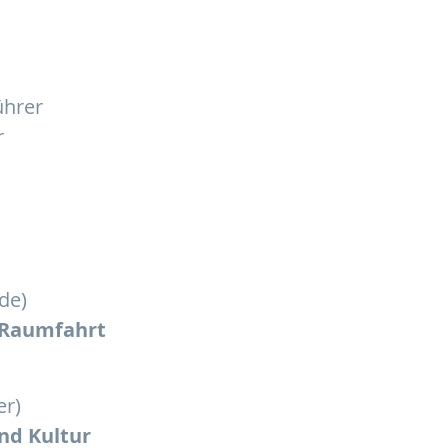
ührer
r
nde)
 Raumfahrt
er)
nd Kultur