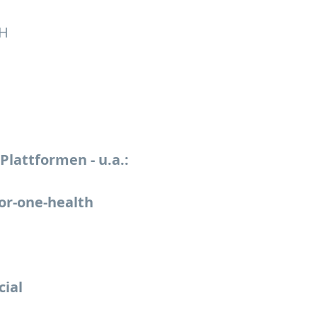
bH
Plattformen - u.a.:
or-one-health
cial