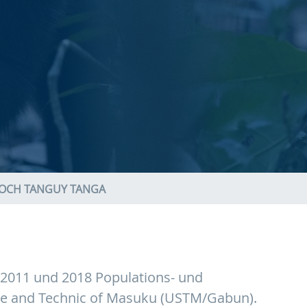
OCH TANGUY TANGA
 2011 und 2018 Populations- und
nce and Technic of Masuku (USTM/Gabun).