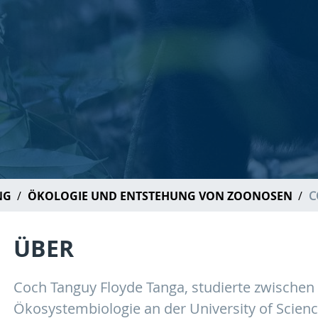
NG
ÖKOLOGIE UND ENTSTEHUNG VON ZOONOSEN
C
ÜBER
Coch Tanguy Floyde Tanga, studierte zwischen
Ökosystembiologie an der University of Scie